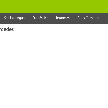
San Luis Agua
Pronóstico
Informes
Atlas Climático
ercedes