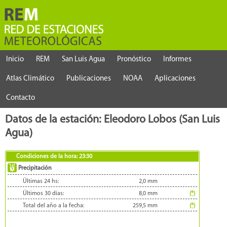
Inicio
REM
San Luis Agua
Pronóstico
Informes
Atlas Climático
Publicaciones
NOAA
Aplicaciones
Contacto
Datos de la estación: Eleodoro Lobos (San Luis
Agua)
Condiciones de la hora:
23:30
Precipitación
Últimas 24 hs:
2,0
mm
Últimos 30 días:
8,0
mm
(*)
Total del año a la fecha:
259,5
mm
(*)