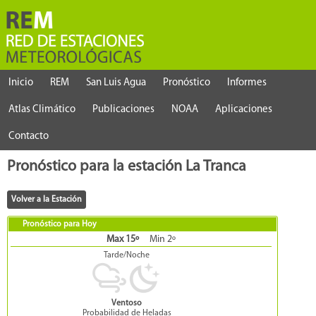
Inicio
REM
San Luis Agua
Pronóstico
Informes
Atlas Climático
Publicaciones
NOAA
Aplicaciones
Contacto
Pronóstico para la estación La Tranca
Pronóstico para Hoy
Max 15º
Min 2º
Tarde/Noche
Ventoso
Probabilidad de Heladas