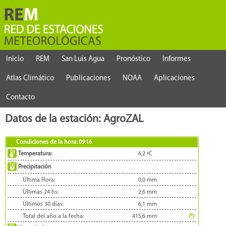
Inicio
REM
San Luis Agua
Pronóstico
Informes
Atlas Climático
Publicaciones
NOAA
Aplicaciones
Contacto
Datos de la estación: AgroZAL
Condiciones de la hora:
09:16
Temperatura:
6,2
ºC
Precipitación
Última Hora:
0,0
mm
Últimas 24 hs:
2,6
mm
Últimos 30 días:
6,1
mm
Total del año a la fecha:
415,6
mm
(*)