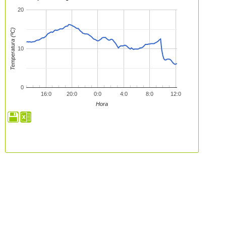
20
Temperatura (ºC)
10
0
16:0
20:0
0:0
4:0
8:0
12:0
Hora