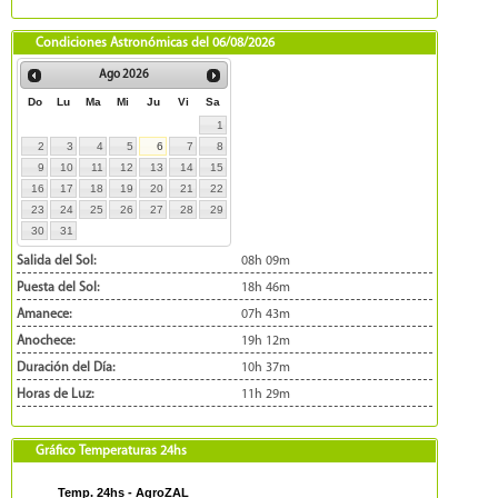
Condiciones Astronómicas del
06/08/2026
Ago
2026
Do
Lu
Ma
Mi
Ju
Vi
Sa
1
2
3
4
5
6
7
8
9
10
11
12
13
14
15
16
17
18
19
20
21
22
23
24
25
26
27
28
29
30
31
Salida del Sol:
08h 09m
Puesta del Sol:
18h 46m
Amanece:
07h 43m
Anochece:
19h 12m
Duración del Día:
10h 37m
Horas de Luz:
11h 29m
Gráfico Temperaturas 24hs
Temp. 24hs - AgroZAL