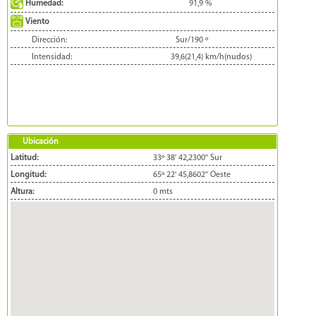
Humedad:
91,9
%
Viento
Dirección:
Sur/190
º
Intensidad:
39,6(21,4)
km/h(nudos)
Ubicación
Latitud:
33º 38' 42,2300'' Sur
Longitud:
65º 22' 45,8602'' Oeste
Altura:
0 mts