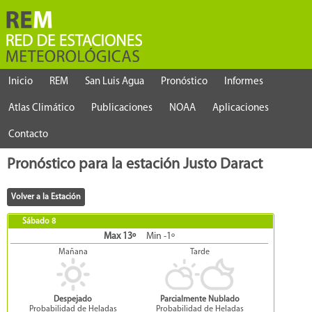
Inicio
REM
San Luis Agua
Pronóstico
Informes
Atlas Climático
Publicaciones
NOAA
Aplicaciones
Contacto
Pronóstico para la estación Justo Daract
Sábado 8
Max 13º
Min -1º
Mañana
Tarde
Despejado
Parcialmente Nublado
Probabilidad de Heladas
Probabilidad de Heladas