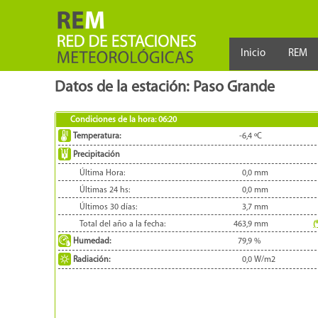
Inicio
REM
Datos de la estación: Paso Grande
Condiciones de la hora:
06:20
Temperatura:
-6,4
ºC
Precipitación
Última Hora:
0,0
mm
Últimas 24 hs:
0,0
mm
Últimos 30 días:
3,7
mm
Total del año a la fecha:
463,9
mm
(
Humedad:
79,9
%
Radiación:
0,0
W/m2