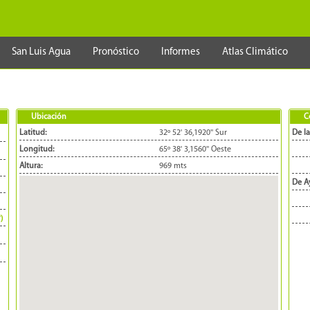
San Luis Agua
Pronóstico
Informes
Atlas Climático
Ubicación
C
Latitud:
32º 52' 36,1920'' Sur
De la
Longitud:
65º 38' 3,1560'' Oeste
Altura:
969 mts
De A
*)