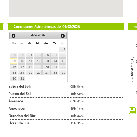
Condiciones Astronómicas del
09/08/2026
G
Ago
2026
Do
Lu
Ma
Mi
Ju
Vi
Sa
1
2
3
4
5
6
7
8
Temperatura (ºC)
9
10
11
12
13
14
15
16
17
18
19
20
21
22
23
24
25
26
27
28
29
30
31
Salida del Sol:
08h 06m
-
Puesta del Sol:
18h 50m
Amanece:
07h 41m
Anochece:
19h 16m
Duración del Día:
10h 44m
Horas de Luz:
11h 35m