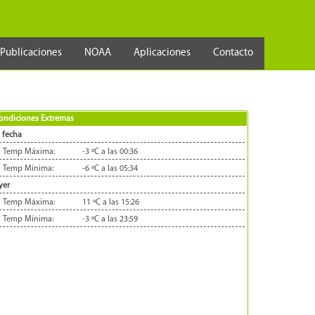
Publicaciones
NOAA
Aplicaciones
Contacto
ondiciones Extremas
 fecha
Temp Máxima:
-3 ºC a las 00:36
Temp Mínima:
-6 ºC a las 05:34
yer
Temp Máxima:
11 ºC a las 15:26
Temp Mínima:
-3 ºC a las 23:59