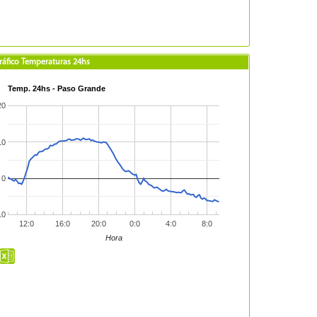
ráfico Temperaturas 24hs
Temp. 24hs - Paso Grande
20
10
0
10
12:0
16:0
20:0
0:0
4:0
8:0
Hora