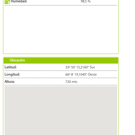
Humedad:
98,5
%
Ubicación
Latitud:
33º 50' 15,2160'' Sur
Longitud:
66º 8' 19,1040'' Oeste
Altura:
720 mts