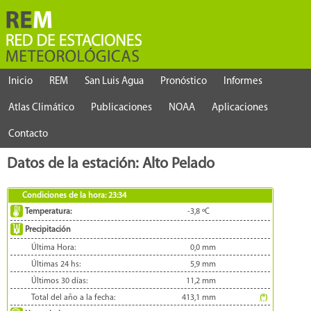
Inicio
REM
San Luis Agua
Pronóstico
Informes
Atlas Climático
Publicaciones
NOAA
Aplicaciones
Contacto
Datos de la estación: Alto Pelado
Condiciones de la hora:
23:34
Temperatura:
-3,8
ºC
Precipitación
Última Hora:
0,0
mm
Últimas 24 hs:
5,9
mm
Últimos 30 días:
11,2
mm
Total del año a la fecha:
413,1
mm
(*)