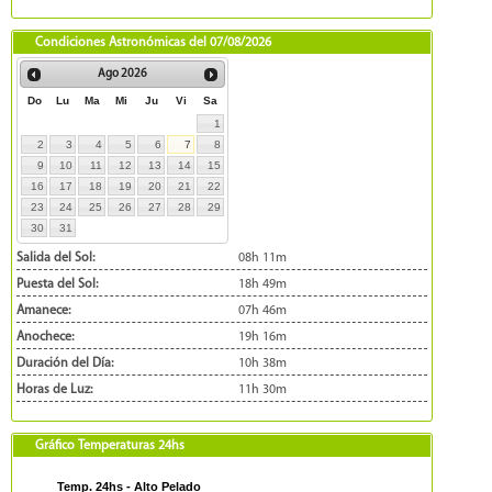
Condiciones Astronómicas del
07/08/2026
Ago
2026
Do
Lu
Ma
Mi
Ju
Vi
Sa
1
2
3
4
5
6
7
8
9
10
11
12
13
14
15
16
17
18
19
20
21
22
23
24
25
26
27
28
29
30
31
Salida del Sol:
08h 11m
Puesta del Sol:
18h 49m
Amanece:
07h 46m
Anochece:
19h 16m
Duración del Día:
10h 38m
Horas de Luz:
11h 30m
Gráfico Temperaturas 24hs
Temp. 24hs - Alto Pelado