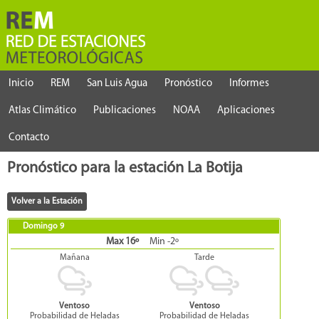
Inicio
REM
San Luis Agua
Pronóstico
Informes
Atlas Climático
Publicaciones
NOAA
Aplicaciones
Contacto
Pronóstico para la estación La Botija
Domingo 9
Max 16º
Min -2º
Mañana
Tarde
Ventoso
Ventoso
Probabilidad de Heladas
Probabilidad de Heladas