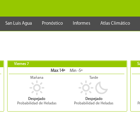
San Luis Agua
Pronóstico
Informes
Atlas Climático
Viernes 7
S
Max 14º
Min -5º
Mañana
Tarde
Despejado
Despejado
Probabilidad de Heladas
Probabilidad de Heladas
P