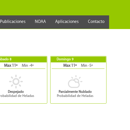
Publicaciones
NOAA
Aplicaciones
Contacto
ábado 8
Domingo 9
Max 11º
Min -4º
Max 11º
Min -5º
Despejado
Parcialmente Nublado
robabilidad de Heladas
Probabilidad de Heladas