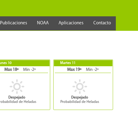
Publicaciones
NOAA
Aplicaciones
Contacto
unes 10
Martes 11
Max 18º
Min -2º
Max 19º
Min -2º
Despejado
Despejado
robabilidad de Heladas
Probabilidad de Heladas