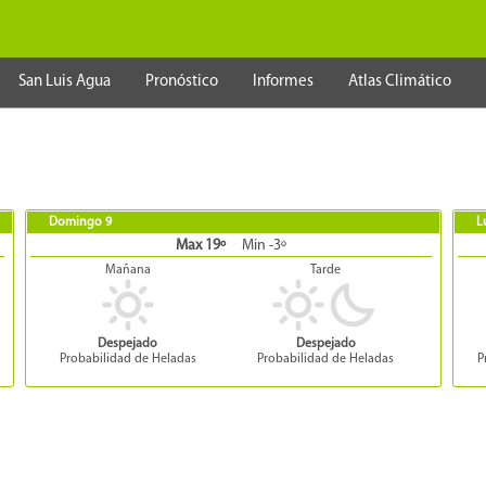
San Luis Agua
Pronóstico
Informes
Atlas Climático
Domingo 9
L
Max 19º
Min -3º
Mañana
Tarde
Despejado
Despejado
Probabilidad de Heladas
Probabilidad de Heladas
P