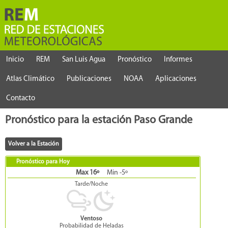
Inicio
REM
San Luis Agua
Pronóstico
Informes
Atlas Climático
Publicaciones
NOAA
Aplicaciones
Contacto
Pronóstico para la estación Paso Grande
Pronóstico para Hoy
Max 16º
Min -5º
Tarde/Noche
Ventoso
Probabilidad de Heladas