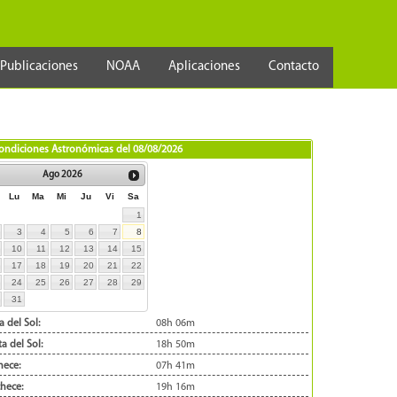
Publicaciones
NOAA
Aplicaciones
Contacto
ondiciones Astronómicas del
08/08/2026
Ago
2026
Lu
Ma
Mi
Ju
Vi
Sa
1
3
4
5
6
7
8
10
11
12
13
14
15
17
18
19
20
21
22
24
25
26
27
28
29
31
a del Sol:
08h 06m
a del Sol:
18h 50m
ece:
07h 41m
hece:
19h 16m