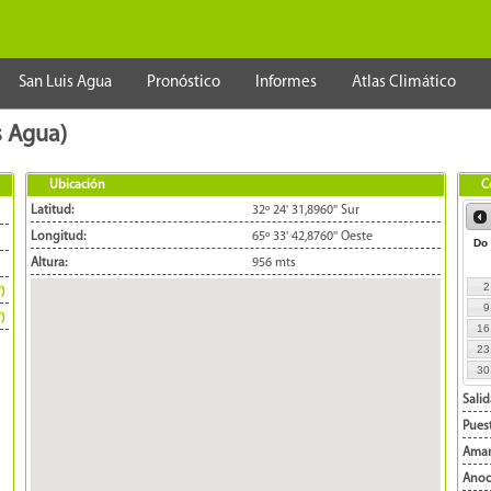
San Luis Agua
Pronóstico
Informes
Atlas Climático
s Agua)
Ubicación
C
Latitud:
32º 24' 31,8960'' Sur
Longitud:
65º 33' 42,8760'' Oeste
Do
Altura:
956 mts
2
*)
9
*)
16
23
30
Salid
Puest
Aman
Anoc