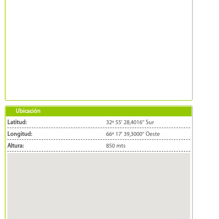
Ubicación
Latitud:
32º 55' 28,4016'' Sur
Longitud:
66º 17' 39,3000'' Oeste
Altura:
850 mts