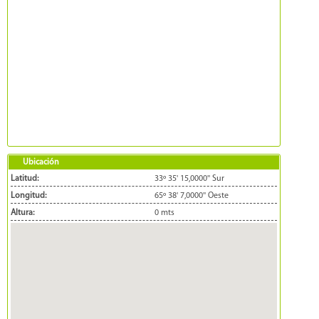
Ubicación
Latitud:
33º 35' 15,0000'' Sur
Longitud:
65º 38' 7,0000'' Oeste
Altura:
0 mts