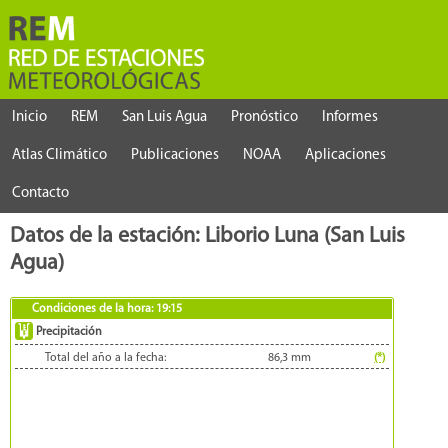
Inicio
REM
San Luis Agua
Pronóstico
Informes
Atlas Climático
Publicaciones
NOAA
Aplicaciones
Contacto
Datos de la estación: Liborio Luna (San Luis
Agua)
Condiciones de la hora:
19:15
Precipitación
Total del año a la fecha:
86,3
mm
(*)