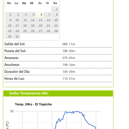
Do
Lu
Ma
Mi
Ju
Vi
Sa
1
2
3
4
5
6
7
8
9
10
11
12
13
14
15
16
17
18
19
20
21
22
23
24
25
26
27
28
29
30
31
Salida del Sol:
08h 11m
Puesta del Sol:
18h 50m
Amanece:
07h 45m
Anochece:
19h 16m
Duración del Día:
10h 39m
Horas de Luz:
11h 31m
Gráfico Temperaturas 24hs
Temp. 24hs - El Trapiche
20