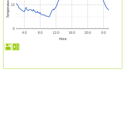
Temperatura (ºC)
10
0
4:0
8:0
12:0
16:0
20:0
0:0
Hora