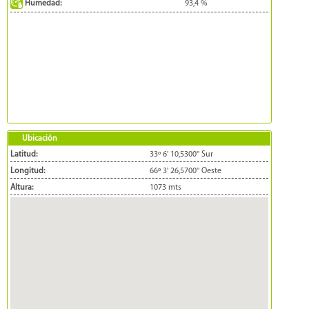
Humedad:
93,4
%
Ubicación
Latitud:
33º 6' 10,5300'' Sur
Longitud:
66º 3' 26,5700'' Oeste
Altura:
1073 mts