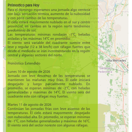
Prónostico para Hoy
Para el domingo esperamos una jornada algo ventosa
con baja sensación térmica, aumento de la nubosidad
y con poco cambio de las temperaturas.
El cielo estará mayormente nublado en el sur y centro
provincial, en cambio en la región norte tendremos
predominio de sol.
Las temperaturas mínimas rondarán -1°C, heladas
aisladas y las máximas 14°C en promedio.
El viento será variable del cuadrante sureste entre
leve y regular (12 a 38 km/h) con ráfagas fuertes que
desde el mediodía se irán incrementando en la región
central y algunos sectores del norte.
Pronóstico Extendido
Lunes 10 de agosto de 2026
Jornada con leve descenso de las temperaturas se
mantienen las mañanas muy frías. El cielo iniciará
despejado y luego parcialmente nublado. En
promedio, se esperan mínimas de -2°C, con heladas
generalizadas y máximas de 14°C. El viento será del
cuadrante este con ráfagas muy fuertes.
Martes 11 de agosto de 2026
Continúan las jornadas frías con leve ascenso de las
temperaturas. El cielo estará mayormente despejado
con nubosidad alta. En promedio, se esperan mínimas
de -1°C, con heladas generalizadas y máximas de 16°C.
El viento será del sector noreste con algunas ráfagas.