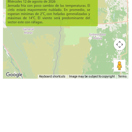
Miércoles 12 de agosto de 2026
Jornada fría con poco cambio de las temperaturas. El
cielo estará mayormente nublado. En promedio, se
esperan mínimas de 2°C, con heladas generalizadas y
máximas de 14°C. El viento será predominante del
sector este con ráfagas.
Keyboard shortcuts
Image may be subject to copyright
Terms