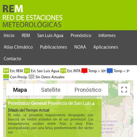
Inicio
REM
San Luis Agua
Pronóstico
Informes
Atlas Climático
Publicaciones
NOAA
Aplicaciones
Contacto
Est. REM
Est. San Luis Agua
Est. INTA
Temp > 30º
Temp < 3º
Con Precip.
Sin Datos Actuales
Mapa
Satellite
Pronóstico
Pronóstico General Provincia de San Luis▲
Estado del Tiempo Actual
El cielo se presenta mayormente despejado, con
bancos de niebla aislados en el sur provincial. Las
temperaturas oscilan entre frías y muy frías,
acompañadas por una brisa predominante del sector
sur.