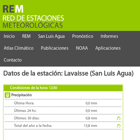
Inicio
REM
San Luis Agua
Pronóstico
Informes
Atlas Climático
Publicaciones
NOAA
Aplicaciones
Contacto
Datos de la estación: Lavaisse (San Luis Agua)
Condiciones de la hora:
12:30
Precipitación
Última Hora:
0,0
mm
Últimas 24 hs:
0,0
mm
Últimos 30 días:
0,8
mm
(*)
Total del año a la fecha:
13,8
mm
(*)