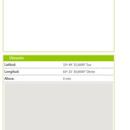
Ubicación
Latitud:
33º 49' 25,0000'' Sur
Longitud:
65º 25' 30,0000'' Oeste
Altura:
0 mts