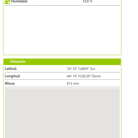
Humedad:
34,8
%
Ubicación
Latitud:
32º 55' 7,6800'' Sur
Longitud:
66º 19' 33,8520'' Oeste
Altura:
815 mts