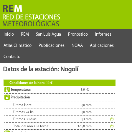
Inicio
REM
San Luis Agua
Pronóstico
Informes
Atlas Climático
Publicaciones
NOAA
Aplicaciones
Contacto
Datos de la estación: Nogolí
Condiciones de la hora:
11:41
Temperatura:
8,9
ºC
Precipitación
Última Hora:
0,0
mm
Últimas 24 hs:
0,0
mm
Últimos 30 días:
0,3
mm
(*)
Total del año a la fecha:
373,8
mm
(*)