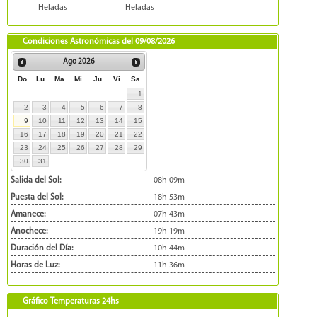
Heladas
Heladas
Condiciones Astronómicas del
09/08/2026
Ago
2026
Do
Lu
Ma
Mi
Ju
Vi
Sa
1
2
3
4
5
6
7
8
9
10
11
12
13
14
15
16
17
18
19
20
21
22
23
24
25
26
27
28
29
30
31
Salida del Sol:
08h 09m
Puesta del Sol:
18h 53m
Amanece:
07h 43m
Anochece:
19h 19m
Duración del Día:
10h 44m
Horas de Luz:
11h 36m
Gráfico Temperaturas 24hs