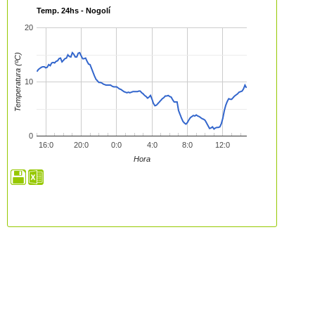
Temp. 24hs - Nogolí
20
Temperatura (ºC)
10
0
16:0
20:0
0:0
4:0
8:0
12:0
Hora