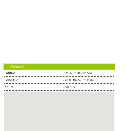
Ubicación
Latitud:
32º 37' 20,8560'' Sur
Longitud:
66º 8' 38,6520'' Oeste
Altura:
850 mts