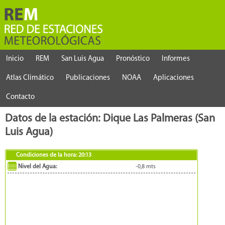
Inicio
REM
San Luis Agua
Pronóstico
Informes
Atlas Climático
Publicaciones
NOAA
Aplicaciones
Contacto
Datos de la estación: Dique Las Palmeras (San
Luis Agua)
Condiciones de la hora:
20:13
Nivel del Agua:
-0,8
mts