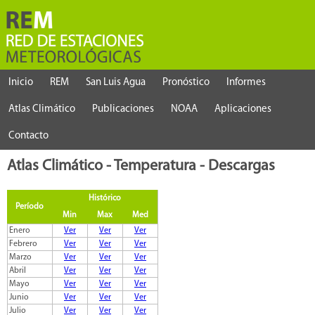
Inicio
REM
San Luis Agua
Pronóstico
Informes
Atlas Climático
Publicaciones
NOAA
Aplicaciones
Contacto
Atlas Climático - Temperatura - Descargas
Histórico
Período
Min
Max
Med
Enero
Ver
Ver
Ver
Febrero
Ver
Ver
Ver
Marzo
Ver
Ver
Ver
Abril
Ver
Ver
Ver
Mayo
Ver
Ver
Ver
Junio
Ver
Ver
Ver
Julio
Ver
Ver
Ver