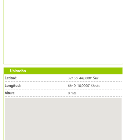
Ubicación
Latitud:
32º 56' 44,0000'' Sur
Longitud:
66º 0' 10,0000'' Oeste
Altura:
0 mts