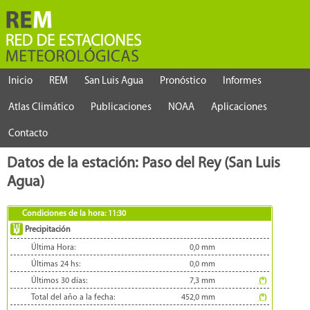
Inicio
REM
San Luis Agua
Pronóstico
Informes
Atlas Climático
Publicaciones
NOAA
Aplicaciones
Contacto
Datos de la estación: Paso del Rey (San Luis
Agua)
Condiciones de la hora:
11:30
Precipitación
Última Hora:
0,0
mm
Últimas 24 hs:
0,0
mm
Últimos 30 días:
7,3
mm
(*)
Total del año a la fecha:
452,0
mm
(*)