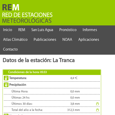
Inicio
REM
San Luis Agua
Pronóstico
Informes
Atlas Climático
Publicaciones
NOAA
Aplicaciones
Contacto
Datos de la estación: La Tranca
Condiciones de la hora:
05:53
Temperatura:
4,4
ºC
Precipitación
Última Hora:
0,0
mm
Últimas 24 hs:
0,0
mm
Últimos 30 días:
3,8
mm
(*)
Total del año a la fecha:
312,3
mm
(*)