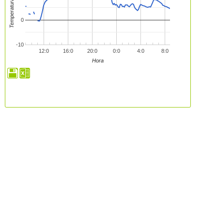
Temperatura (ºC)
0
-10
12:0
16:0
20:0
0:0
4:0
8:0
Hora