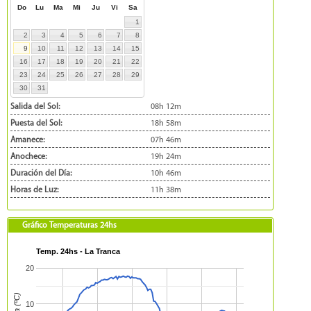
Do
Lu
Ma
Mi
Ju
Vi
Sa
1
2
3
4
5
6
7
8
9
10
11
12
13
14
15
16
17
18
19
20
21
22
23
24
25
26
27
28
29
30
31
Salida del Sol:
08h 12m
Puesta del Sol:
18h 58m
Amanece:
07h 46m
Anochece:
19h 24m
Duración del Día:
10h 46m
Horas de Luz:
11h 38m
Gráfico Temperaturas 24hs
Temp. 24hs - La Tranca
20
10