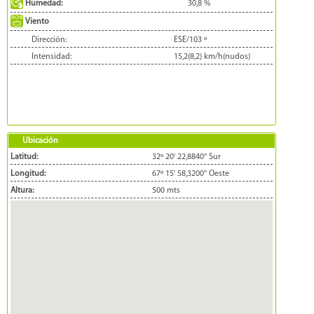
Humedad:
30,8
%
Viento
Dirección:
ESE/103
º
Intensidad:
15,2(8,2)
km/h(nudos)
Ubicación
Latitud:
32º 20' 22,8840'' Sur
Longitud:
67º 15' 58,3200'' Oeste
Altura:
500 mts