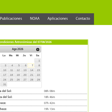
Publicaciones
NOAA
Aplicaciones
Contacto
ondiciones Astronómicas del
07/08/2026
Ago
2026
Lu
Ma
Mi
Ju
Vi
Sa
1
3
4
5
6
7
8
10
11
12
13
14
15
17
18
19
20
21
22
24
25
26
27
28
29
31
a del Sol:
08h 08m
a del Sol:
18h 46m
ece:
07h 42m
hece:
19h 13m