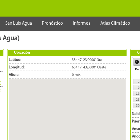
San Luis Agua
Pronóstico
Informes
Atlas Climático
s Agua)
Ubicación
C
Latitud:
33º 47' 23,0000'' Sur
Longitud:
65º 17' 43,0000'' Oeste
Do
Altura:
0 mts
2
*)
9
*)
16
23
30
Salid
Puest
Aman
Anoc