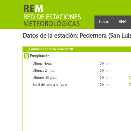
Inicio
REM
Datos de la estación: Pedernera (San Lui
Condiciones de la hora:
02:30
Precipitación
Última Hora:
0,0
mm
Últimas 24 hs:
0,0
mm
Últimos 30 días:
0,0
mm
(
Total del año a la fecha:
0,0
mm
(