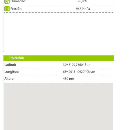
Humedad:
28,8
%
Presión:
967,9
hPa
Ubicación
Latitud:
32º 3' 29,7360'' Sur
Longitud:
65º 20' 31,0920'' Oeste
Altura:
459 mts