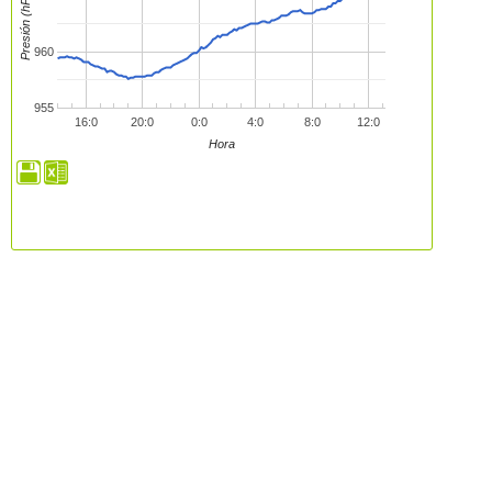
Presión (hPa)
960
955
16:0
20:0
0:0
4:0
8:0
12:0
Hora