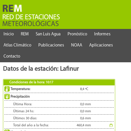
Inicio
REM
San Luis Agua
Pronóstico
Informes
Atlas Climático
Publicaciones
NOAA
Aplicaciones
Contacto
Datos de la estación: Lafinur
Condiciones de la hora:
10:17
Temperatura:
8,4
ºC
Precipitación
Última Hora:
0,0
mm
Últimas 24 hs:
0,0
mm
Últimos 30 días:
0,6
mm
Total del año a la fecha:
460,4
mm
(*)