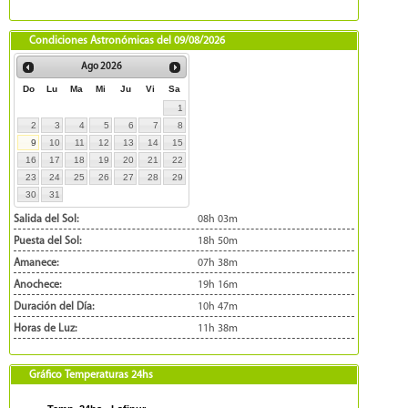
Condiciones Astronómicas del
09/08/2026
Ago
2026
Do
Lu
Ma
Mi
Ju
Vi
Sa
1
2
3
4
5
6
7
8
9
10
11
12
13
14
15
16
17
18
19
20
21
22
23
24
25
26
27
28
29
30
31
Salida del Sol:
08h 03m
Puesta del Sol:
18h 50m
Amanece:
07h 38m
Anochece:
19h 16m
Duración del Día:
10h 47m
Horas de Luz:
11h 38m
Gráfico Temperaturas 24hs