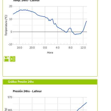
Temp. 24hs - Lafinur
20
Temperatura (ºC)
10
0
-10
16:0
20:0
0:0
4:0
8:0
12:0
Hora
Gráfico Presión 24hs
Presión 24hs - Lafinur
970
965