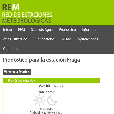
Inicio
REM
San Luis Agua
Pronóstico
Informes
Atlas Climático
Publicaciones
NOAA
Aplicaciones
Contacto
Pronóstico para la estación Fraga
Pronóstico para Hoy
Max 16º
Min 0º
Tarde/Noche
Despejado
Probabilidad de Heladas