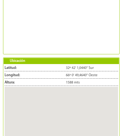
Ubicación
Latitud:
32º 42' 1,0440'' Sur
Longitud:
66º 0' 49,4640'' Oeste
Altura:
1588 mts