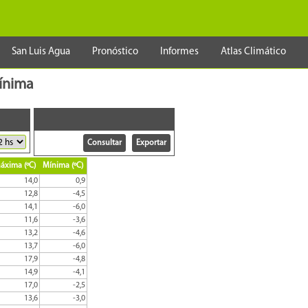
San Luis Agua
Pronóstico
Informes
Atlas Climático
Mínima
áxima (ºC)
Mínima (ºC)
14,0
0,9
12,8
-4,5
14,1
-6,0
11,6
-3,6
13,2
-4,6
13,7
-6,0
17,9
-4,8
14,9
-4,1
17,0
-2,5
13,6
-3,0