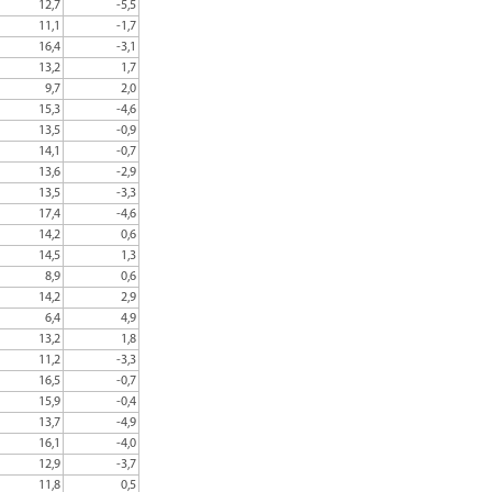
12,7
-5,5
11,1
-1,7
16,4
-3,1
13,2
1,7
9,7
2,0
15,3
-4,6
13,5
-0,9
14,1
-0,7
13,6
-2,9
13,5
-3,3
17,4
-4,6
14,2
0,6
14,5
1,3
8,9
0,6
14,2
2,9
6,4
4,9
13,2
1,8
11,2
-3,3
16,5
-0,7
15,9
-0,4
13,7
-4,9
16,1
-4,0
12,9
-3,7
11,8
0,5