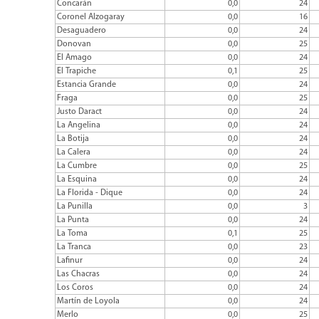
Concarán
0,0
24
Coronel Alzogaray
0,0
16
Desaguadero
0,0
24
Donovan
0,0
25
El Amago
0,0
24
El Trapiche
0,1
25
Estancia Grande
0,0
24
Fraga
0,0
25
Justo Daract
0,0
24
La Angelina
0,0
24
La Botija
0,0
24
La Calera
0,0
24
La Cumbre
0,0
25
La Esquina
0,0
24
La Florida - Dique
0,0
24
La Punilla
0,0
3
La Punta
0,0
24
La Toma
0,1
25
La Tranca
0,0
23
Lafinur
0,0
24
Las Chacras
0,0
24
Los Coros
0,0
24
Martín de Loyola
0,0
24
Merlo
0,0
25