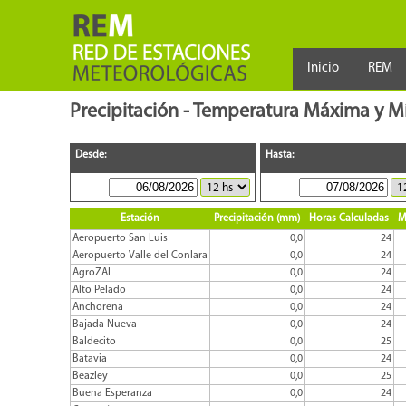
Inicio
REM
Precipitación - Temperatura Máxima y 
Desde:
Hasta:
Estación
Precipitación (mm)
Horas Calculadas
M
Aeropuerto San Luis
0,0
24
Aeropuerto Valle del Conlara
0,0
24
AgroZAL
0,0
24
Alto Pelado
0,0
24
Anchorena
0,0
24
Bajada Nueva
0,0
24
Baldecito
0,0
25
Batavia
0,0
24
Beazley
0,0
25
Buena Esperanza
0,0
24