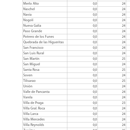
Merlo Alto
0,0
24
Naschel
0,0
24
Navia
0,0
24
Nogolí
0,0
24
Nueva Galia
0,0
24
Paso Grande
0,0
24
Potrero de los Funes
0,0
24
Quebrada de las Higueritas
0,0
24
San Francisco
0,0
24
San Luis Rural
0,0
24
San Martín
0,0
25
San Miguel
0,0
24
Santa Rosa
0,0
25
Soven
0,0
24
Tilisarao
0,0
25
Unión
0,0
24
Valle de Pancanta
0,0
24
Varela
0,0
24
Villa de Praga
0,0
23
Villa Gral. Roca
0,0
24
Villa Larca
0,0
24
Villa Mercedes
0,0
24
Villa Reynolds
0,0
24