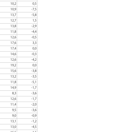
10,2
0,5
10,9
-7,5
13,7
-5,8
12,7
1,5
13,8
-2,9
11,8
-4,4
12,6
-0,5
17,6
3,3
17,4
0,0
14,6
-0,3
12,6
-4,2
19,2
0,0
15,6
-3,8
13,2
-3,5
11,8
-5,1
14,9
-1,7
8,3
-3,6
12,6
-1,7
11,4
-2,0
9,5
-3,6
9,0
-0,9
13,1
-1,2
13,0
-4,5