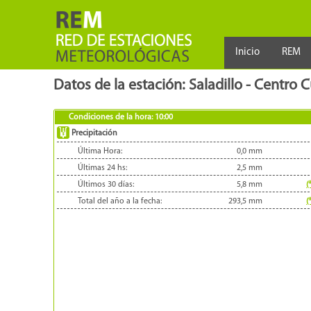
Inicio
REM
Datos de la estación: Saladillo - Centro C
Condiciones de la hora:
10:00
Precipitación
Última Hora:
0,0
mm
Últimas 24 hs:
2,5
mm
Últimos 30 días:
5,8
mm
(
Total del año a la fecha:
293,5
mm
(