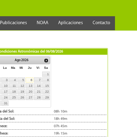
Publicaciones
NOAA
Aplicaciones
Contacto
ondiciones Astronómicas del
06/08/2026
Ago
2026
Lu
Ma
Mi
Ju
Vi
Sa
1
3
4
5
6
7
8
10
11
12
13
14
15
17
18
19
20
21
22
24
25
26
27
28
29
31
a del Sol:
08h 10m
a del Sol:
18h 49m
ece:
07h 45m
hece:
19h 15m