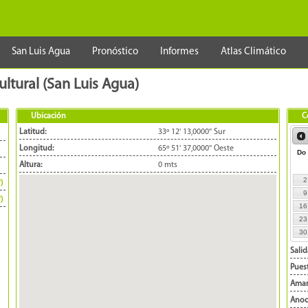
San Luis Agua
Pronóstico
Informes
Atlas Climático
ultural (San Luis Agua)
Ubicación
C
Latitud:
33º 12' 13,0000'' Sur
Longitud:
65º 51' 37,0000'' Oeste
Do
Altura:
0 mts
2
*)
9
*)
16
23
30
Salid
Puest
Aman
Anoc