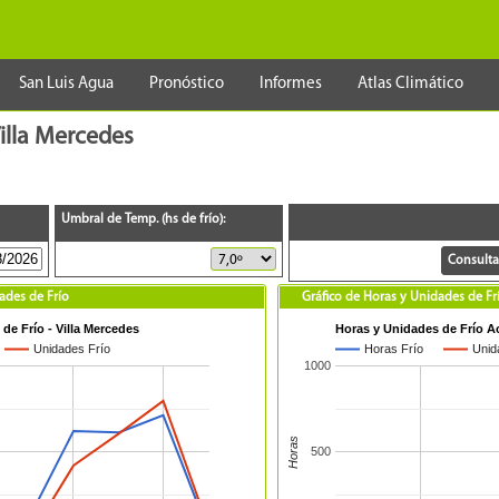
San Luis Agua
Pronóstico
Informes
Atlas Climático
Villa Mercedes
Umbral de Temp. (hs de frío):
ades de Frío
Gráfico de Horas y Unidades de F
de Frío - Villa Mercedes
Horas y Unidades de Frío A
Unidades Frío
Horas Frío
Unid
1000
Horas
500