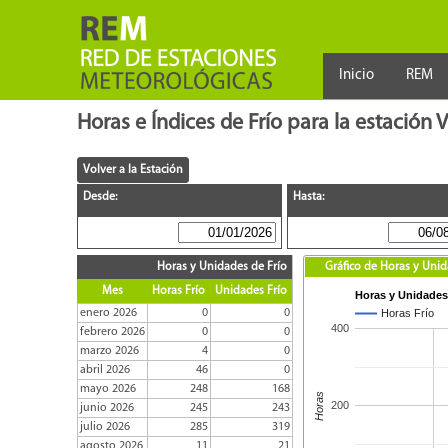
Inicio
REM
Horas e Índices de Frío para la estación 
Desde:
Hasta:
Horas y Unidades de Frío
Gráfico de Horas y Unid
Mes
Horas Frío
Unidades Frío
Horas y Unidades 
enero 2026
0
0
Horas Frío
400
febrero 2026
0
0
marzo 2026
4
0
abril 2026
46
0
mayo 2026
248
168
Horas
200
junio 2026
245
243
julio 2026
285
319
agosto 2026
11
21