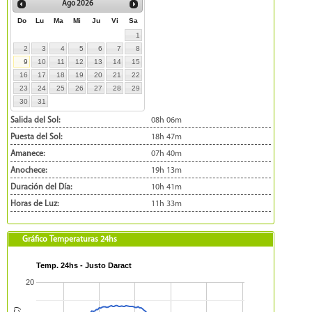
Ago
2026
Do
Lu
Ma
Mi
Ju
Vi
Sa
1
2
3
4
5
6
7
8
9
10
11
12
13
14
15
16
17
18
19
20
21
22
23
24
25
26
27
28
29
30
31
Salida del Sol:
08h 06m
Puesta del Sol:
18h 47m
Amanece:
07h 40m
Anochece:
19h 13m
Duración del Día:
10h 41m
Horas de Luz:
11h 33m
Gráfico Temperaturas 24hs
Temp. 24hs - Justo Daract
20