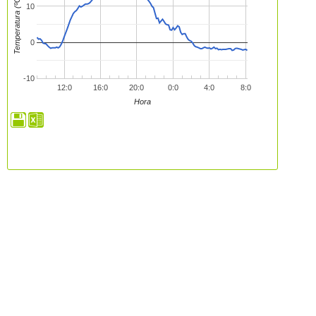
Temperatura (ºC)
10
0
-10
12:0
16:0
20:0
0:0
4:0
8:0
Hora