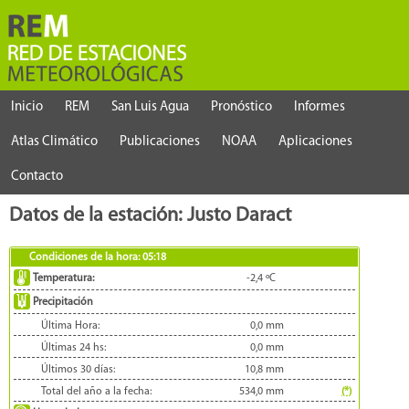
Inicio
REM
San Luis Agua
Pronóstico
Informes
Atlas Climático
Publicaciones
NOAA
Aplicaciones
Contacto
Datos de la estación: Justo Daract
Condiciones de la hora:
05:18
Temperatura:
-2,4
ºC
Precipitación
Última Hora:
0,0
mm
Últimas 24 hs:
0,0
mm
Últimos 30 días:
10,8
mm
Total del año a la fecha:
534,0
mm
(*)