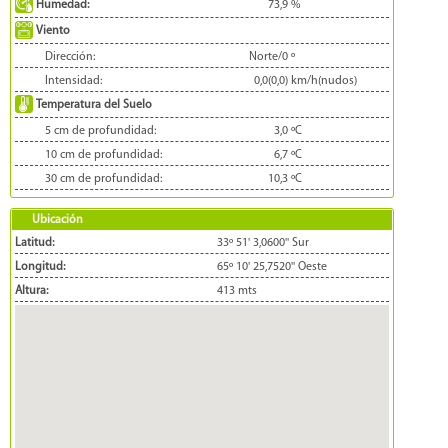
Humedad:
73,9
%
Viento
Dirección:
Norte/0
º
Intensidad:
0,0(0,0)
km/h(nudos)
Temperatura del Suelo
5 cm de profundidad:
3,0
ºC
10 cm de profundidad:
6,7
ºC
30 cm de profundidad:
10,3
ºC
Ubicación
Latitud:
33º 51' 3,0600'' Sur
Longitud:
65º 10' 25,7520'' Oeste
Altura:
413 mts