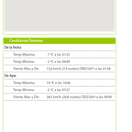
Condiciones Extremas
De la fecha
Temp Máxima:
-1 ºC a las 01:33
Temp Mínima:
-2 ºC a las 04:49
Viento Max y Dir:
13,6 km/h (7,4 nudos) ONO/297º a las 01:58
De Ayer
Temp Máxima:
14 ºC a las 16:06
Temp Mínima:
-2 ºC a las 07:37
Viento Max y Dir:
38,5 km/h (20,8 nudos) OSO/245º a las 00:09