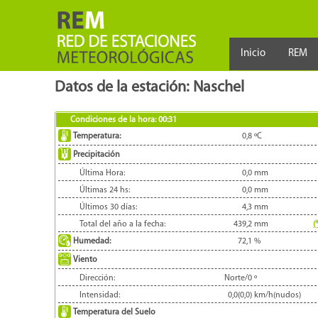
Inicio
REM
Datos de la estación: Naschel
Condiciones de la hora:
00:31
Temperatura:
0,8
ºC
Precipitación
Última Hora:
0,0
mm
Últimas 24 hs:
0,0
mm
Últimos 30 días:
4,3
mm
Total del año a la fecha:
439,2
mm
(
Humedad:
72,1
%
Viento
Dirección:
Norte/0
º
Intensidad:
0,0(0,0)
km/h(nudos)
Temperatura del Suelo