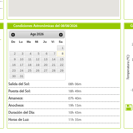
Condiciones Astronómicas del
08/08/2026
G
Ago
2026
Do
Lu
Ma
Mi
Ju
Vi
Sa
1
2
3
4
5
6
7
8
Temperatura (ºC)
9
10
11
12
13
14
15
16
17
18
19
20
21
22
23
24
25
26
27
28
29
30
31
Salida del Sol:
08h 06m
-
Puesta del Sol:
18h 49m
Amanece:
07h 40m
Anochece:
19h 15m
Duración del Día:
10h 43m
Horas de Luz:
11h 35m