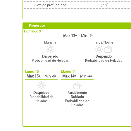
30 cm de profundidad:
19,7
ºC
Pronóstico
Domingo 9
Max 13º
Min -7º
Mañana
Tarde/Noche
Despejado
Despejado
Probabilidad de Heladas
Probabilidad de Heladas
Lunes 10
Martes 11
Max 15º
Min -6º
Max 14º
Min -4º
Despejado
Parcialmente
Probabilidad de
Nublado
Heladas
Probabilidad de
Heladas