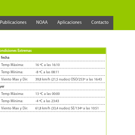
Publicaciones
NOAA
Aplicaciones
Contacto
ondiciones Extremas
 fecha
Temp Máxima:
16 ºC a las 16:10
Temp Mínima:
-8 ºC a las 08:11
Viento Max y Dir:
39,8 km/h (21,5 nudos) OSO/253º a las 16:43
yer
Temp Máxima:
13 ºC a las 00:00
Temp Mínima:
-4 ºC a las 23:43
Viento Max y Dir:
61,8 km/h (33,4 nudos) SE/134º a las 10:51