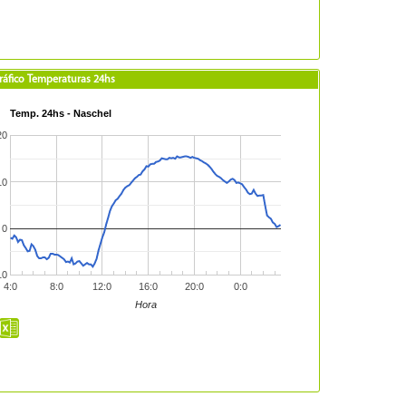
ráfico Temperaturas 24hs
Temp. 24hs - Naschel
20
10
0
10
4:0
8:0
12:0
16:0
20:0
0:0
Hora