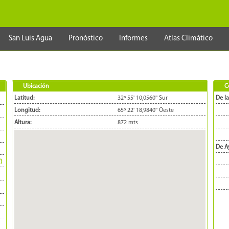
San Luis Agua
Pronóstico
Informes
Atlas Climático
Ubicación
C
Latitud:
32º 55' 10,0560'' Sur
De la
Longitud:
65º 22' 18,9840'' Oeste
Altura:
872 mts
De A
*)