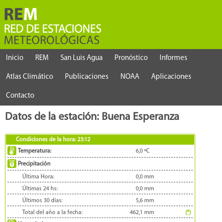
Inicio
REM
San Luis Agua
Pronóstico
Informes
Atlas Climático
Publicaciones
NOAA
Aplicaciones
Contacto
Datos de la estación: Buena Esperanza
Condiciones de la hora:
23:12
Temperatura:
6,0
ºC
Precipitación
Última Hora:
0,0
mm
Últimas 24 hs:
0,0
mm
Últimos 30 días:
5,6
mm
Total del año a la fecha:
462,1
mm
(*)