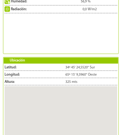
Humedad:
56,9
%
Radiación:
0,0
W/m2
Ubicación
Latitud:
34º 45' 24,5520'' Sur
Longitud:
65º 15' 9,3960'' Oeste
Altura:
325 mts