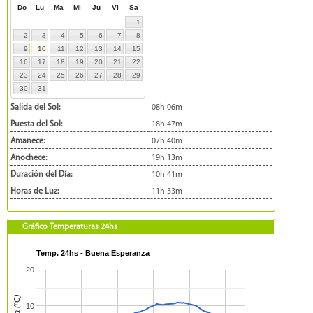
Do
Lu
Ma
Mi
Ju
Vi
Sa
1
2
3
4
5
6
7
8
9
10
11
12
13
14
15
16
17
18
19
20
21
22
23
24
25
26
27
28
29
30
31
Salida del Sol:
08h 06m
Puesta del Sol:
18h 47m
Amanece:
07h 40m
Anochece:
19h 13m
Duración del Día:
10h 41m
Horas de Luz:
11h 33m
Gráfico Temperaturas 24hs
Temp. 24hs - Buena Esperanza
20
10