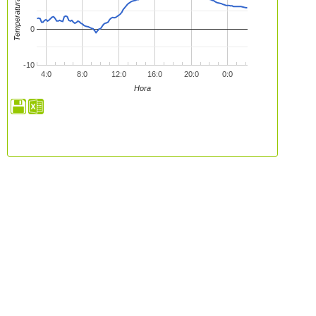
Temperatura (ºC)
0
-10
4:0
8:0
12:0
16:0
20:0
0:0
Hora